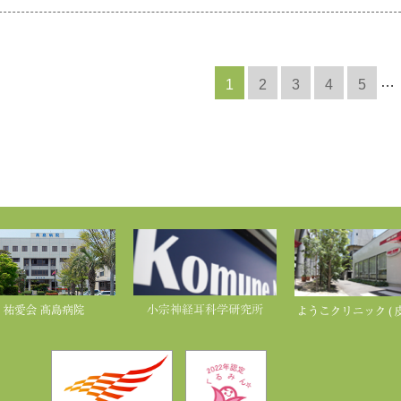
…
1
2
3
4
5